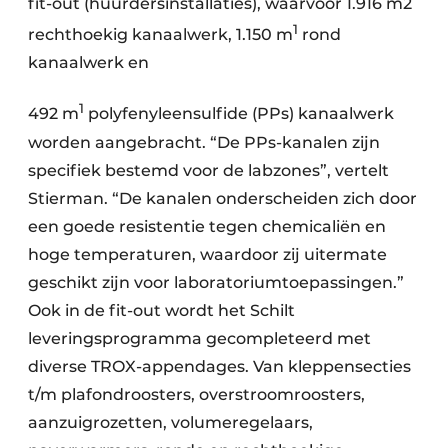
fit-out (huurdersinstallaties), waarvoor 1.916 m2
1
rechthoekig kanaalwerk, 1.150 m
rond
kanaalwerk en
1
492 m
polyfenyleensulfide (PPs) kanaalwerk
worden aangebracht. “De PPs-kanalen zijn
specifiek bestemd voor de labzones”, vertelt
Stierman. “De kanalen onderscheiden zich door
een goede resistentie tegen chemicaliën en
hoge temperaturen, waardoor zij uitermate
geschikt zijn voor laboratoriumtoepassingen.”
Ook in de fit-out wordt het Schilt
leveringsprogramma gecompleteerd met
diverse TROX-appendages. Van kleppensecties
t/m plafondroosters, overstroomroosters,
aanzuigrozetten, volumeregelaars,