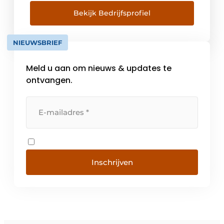
voor iedereen, ongeacht het type gebouw,
of het nu gaat om een kantoorpand,
Bekijk Bedrijfsprofiel
fabriekshal, ziekenhuis, winkel of
laboratorium. Vanuit onze centraal in het
NIEUWSBRIEF
land gelegen vestiging in Meerkerk […]
Meld u aan om nieuws & updates te
ontvangen.
Inschrijven