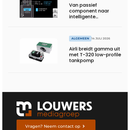
Van passief
component naar
intelligente
systeembewaking:
monitoring geeft grip
op gesloten druk
systemen
ALGEMEEN
14 JULI 2026
Airli breidt gamma uit
met T-320 low-profile
tankpomp
Vragen? Neem contact op