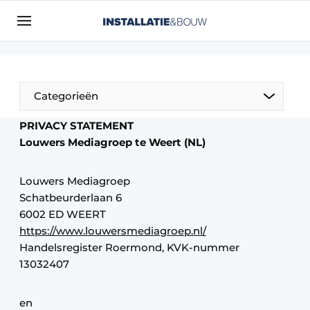
Aanmelden
Algemene voorwaarden
Bedrijven
Categorieën
Contact
PRIVACY STATEMENT
Direct contact
Louwers Mediagroep te Weert (NL)
Evenement aanmelden
Louwers Mediagroep
Installatie & Bouw | Platform over
Schatbeurderlaan 6
installatietechniek, klimaatbeheersing en
6002 ED WEERT
elektriciteit
https://www.louwersmediagroep.nl/
Meest gelezen
Handelsregister Roermond, KVK-nummer
Nieuwsbrief
13032407
Podcasts
en
Privacy / Cookie statement