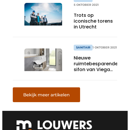
5 OKTOBER 2021
Trots op
iconische torens
in Utrecht
SANITAIR
1 OKTOBER 2021
Nieuwe
ruimtebesparende
sifon van Viega
maakt wastafel
van onderaf
toegankelijk
Bekijk meer artikelen