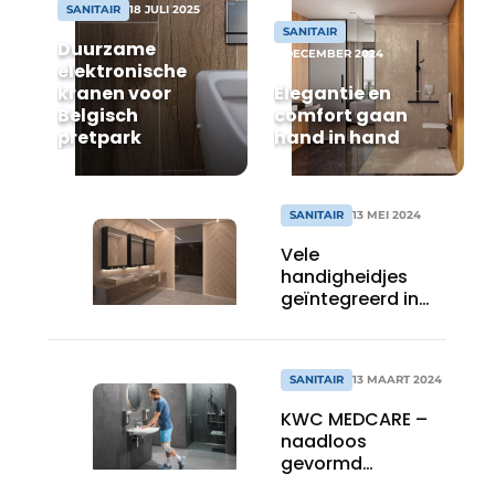
SANITAIR
18 JULI 2025
SANITAIR
Vacature aanmelden
Duurzame
2 DECEMBER 2024
elektronische
Vacatures
kranen voor
Elegantie en
Video’s
Belgisch
comfort gaan
pretpark
hand in hand
SANITAIR
13 MEI 2024
Vele
handigheidjes
geïntegreerd in
één mooi design
SANITAIR
13 MAART 2024
KWC MEDCARE –
naadloos
gevormd
gebruiksgemak