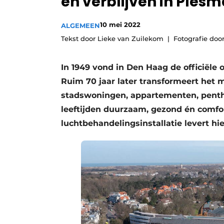
en verblijven in Ples
Vacatures
10 mei 2022
ALGEMEEN
Video’s
Tekst door Lieke van Zuilekom
Fotografie door
In 1949 vond in Den Haag de officiële
Ruim 70 jaar later transformeert he
stadswoningen, appartementen, penth
leeftijden duurzaam, gezond én comfo
luchtbehandelingsinstallatie levert hi