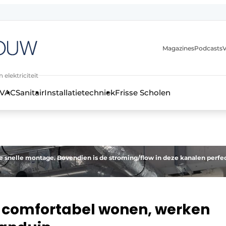
Magazines
Podcasts
V
 elektriciteit
VAC
Sanitair
Installatietechniek
Frisse Scholen
stallatietechniek, klimaatbeheersing en elektriciteit
e snelle montage. Bovendien is de stroming/flow in deze kanalen perfe
 comfortabel wonen, werken