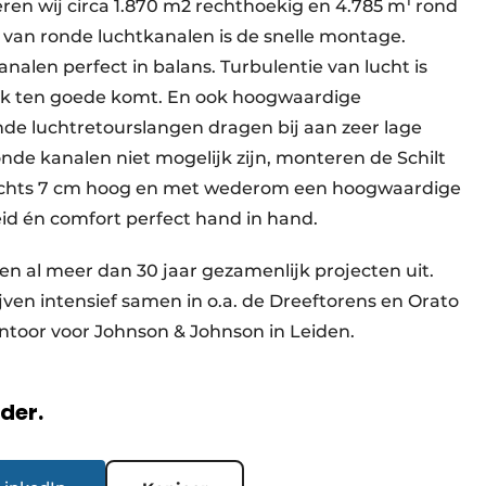
ren wij circa 1.870 m2 rechthoekig en 4.785 m
rond
 van ronde luchtkanalen is de snelle montage.
nalen perfect in balans. Turbulentie van lucht is
iek ten goede komt. En ook hoogwaardige
nde luchtretourslangen dragen bij aan zeer lage
nde kanalen niet mogelijk zijn, monteren de Schilt
lechts 7 cm hoog en met wederom een hoogwaardige
eid én comfort perfect hand in hand.
n al meer dan 30 jaar gezamenlijk projecten uit.
en intensief samen in o.a. de Dreeftorens en Orato
ntoor voor Johnson & Johnson in Leiden.
rder.