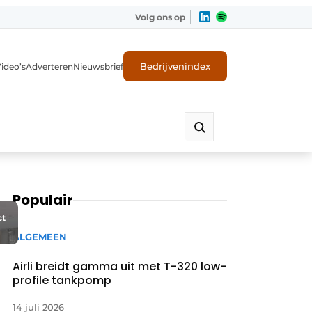
Volg ons op
Bedrijvenindex
ideo’s
Adverteren
Nieuwsbrief
Populair
ct
ALGEMEEN
Airli breidt gamma uit met T-320 low-
profile tankpomp
14 juli 2026