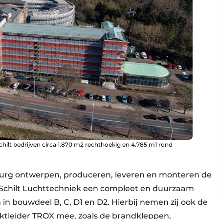
chilt bedrijven circa 1.870 m2 rechthoekig en 4.785 m1 rond
rg ontwerpen, produceren, leveren en monteren de
n Schilt Luchttechniek een compleet en duurzaam
n bouwdeel B, C, D1 en D2. Hierbij nemen zij ook de
tleider TROX mee, zoals de brandkleppen,