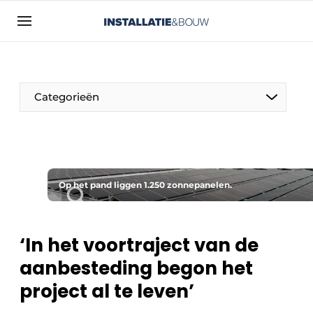
Aanmelden
Algemene voorwaarden
Bedrijven
Categorieën
Contact
Direct contact
Evenement aanmelden
Installatie & Bouw | Platform over
Op het pand liggen 1.250 zonnepanelen.
installatietechniek, klimaatbeheersing en
elektriciteit
‘In het voortraject van de
Meest gelezen
aanbesteding begon het
Nieuwsbrief
project al te leven’
Podcasts
Privacy / Cookie statement