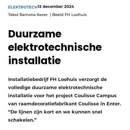
13 december 2024
ELEKTROTECH
Vacature aanmelden
Tekst Ramona Kezer | Beeld FH Loohuis
Vacatures
Video’s
Duurzame
elektrotechnische
installatie
Installatiebedrijf FH Loohuis verzorgt de
volledige duurzame elektrotechnische
installatie voor het project Coulisse Campus
van raamdecoratiefabrikant Coulisse in Enter.
“De lijnen zijn kort en we kunnen snel
schakelen.”