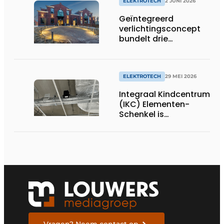
ELEKTROTECH
2 JUNI 2026
Geïntegreerd
verlichtingsconcept
bundelt drie
disciplines
ELEKTROTECH
29 MEI 2026
Integraal Kindcentrum
(IKC) Elementen-
Schenkel is
comfortabel,
duurzaam en bijna
energieneutraal