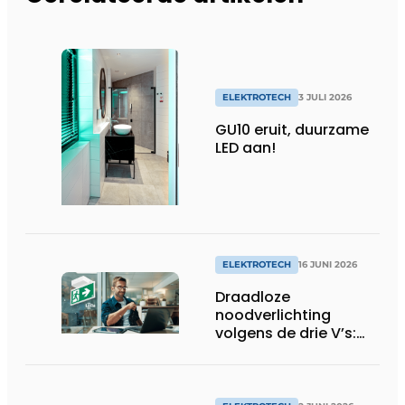
ELEKTROTECH
3 JULI 2026
GU10 eruit, duurzame
LED aan!
ELEKTROTECH
16 JUNI 2026
Draadloze
noodverlichting
volgens de drie V’s:
Veiligheid, Voordeel
en Vooruitgang