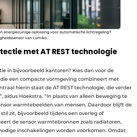
lle en energiezuinige oplossing voor automatische lichtregeling?
gheidssensor van Lumiko.
etectie met AT REST technologie
e in bijvoorbeeld kantoren? Kies dan voor de
ie, die een compacte vormgeving combineert met
raal hierin staat de AT REST technologie, die verder
 aldus Hoekstra. “In plaats van alleen beweging te
sensor warmtebeelden van mensen. Daardoor blijft de
til zit, bijvoorbeeld tijdens een overleg of
geert de sensor warmtebronnen zoals radiatoren,
 onnodige inschakelingen worden voorkomen. Omdat