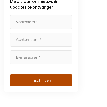
Meld u aan om nieuws &
disciplines te bundelen ontstaat
updates te ontvangen.
één samenhangend assortiment
dat aansluit op […]
Inschrijven