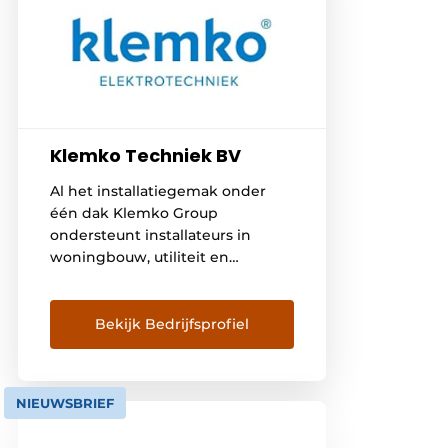
Klemko Techniek BV
Al het installatiegemak onder
één dak Klemko Group
ondersteunt installateurs in
woningbouw, utiliteit en
industrie met complete en op
elkaar afgestemde oplossingen
voor elektrotechnische
Bekijk Bedrijfsprofiel
installaties. Binnen de groep
werken Klemko, Maskate en
Panflex B.V. samen aan systemen
NIEUWSBRIEF
voor verlichting, installatie,
klimaat en ventilatie. Door deze