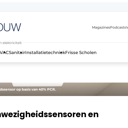
Magazines
Podcasts
V
 elektriciteit
VAC
Sanitair
Installatietechniek
Frisse Scholen
stallatietechniek, klimaatbeheersing en elektriciteit
ssensor op basis van 40% PCR.
nwezigheidssensoren en