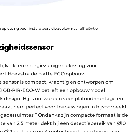
plossing voor installateurs die zoeken naar efficiëntie,
zigheidssensor
 stijlvolle en energiezuinige oplossing voor
eert Hoekstra de platte ECO opbouw
 sensor is compact, krachtig en ontworpen om
478 OB-PIR-ECO-W betreft een opbouwmodel
k design. Hij is ontworpen voor plafondmontage en
t maakt hem perfect voor toepassingen in bijvoorbeeld
rgaderruimtes.” Ondanks zijn compacte formaat is de
te van 2,5 meter dekt hij een detectiebereik van Ø10
an Ø12 meter en op 4 meter hoogte een bereik van