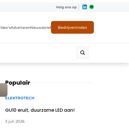
Volg ons op
Bedrijvenindex
ideo’s
Adverteren
Nieuwsbrief
Populair
ELEKTROTECH
GU10 eruit, duurzame LED aan!
3 juli 2026