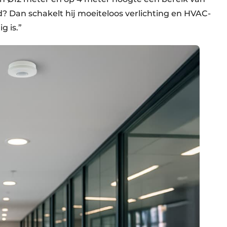
 Dan schakelt hij moeiteloos verlichting en HVAC-
g is.”