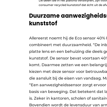
De delen die in het plafond verdwijnen, zijn v
consumer recycled kunststof dat écht uit de 
Duurzame aanwezigheidss
kunststof
Allereerst noemt hij de Eco sensor 40%
combineert met duurzaamheid. “De inb
platte lens en een behuizing die deels
kunststof. De sensor bevat voortaan 4
komt. Daarmee zetten we een belangrijke
kiezen met deze sensor voor betrouwb
die aansluit bij de eisen van vandaag.
“Een aanwezigheidssensor zorgt ervoor d
basis van beweging. Dat betekent dat l
is. Zeker in kantoren, scholen of sanitai
Bovendien wordt de levensduur van ar