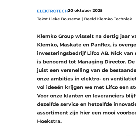
Vacatures
20 oktober 2025
ELEKTROTECH
Video’s
Tekst Lieke Bousema | Beeld Klemko Techniek
Klemko Group wisselt na dertig jaar va
Klemko, Maskate en Panflex, is over
investeringsbedrijf Lifco AB. Nick van 
is benoemd tot Managing Director. De
juist een versnelling van de bestaande
onze ambities in elektro- en ventilatiet
vol ideeën krijgen we met Lifco een st
Voor onze klanten en leveranciers blij
dezelfde service en hetzelfde innovat
assortiment zijn hier een mooi voorbe
Hoekstra.