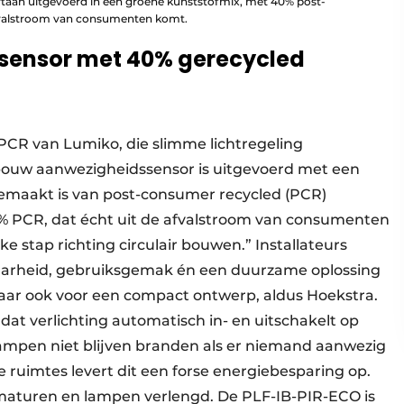
oortaan uitgevoerd in een groene kunststofmix, met 40% post-
afvalstroom van consumenten komt.
ensor met 40% gerecycled
 PCR van Lumiko, die slimme lichtregeling
ouw aanwezigheidssensor is uitgevoerd met een
 gemaakt is van post-consumer recycled (PCR)
0% PCR, dat écht uit de afvalstroom van consumenten
 stap richting circulair bouwen.” Installateurs
aarheid, gebruiksgemak én een duurzame oplossing
 Maar ook voor een compact ontwerp, aldus Hoekstra.
at verlichting automatisch in- en uitschakelt op
ampen niet blijven branden als er niemand aanwezig
re ruimtes levert dit een forse energiebesparing op.
maturen en lampen verlengd. De PLF-IB-PIR-ECO is