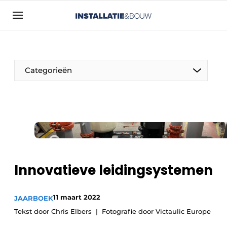
Aanmelden
Algemene voorwaarden
Bedrijven
Categorieën
Contact
Direct contact
Evenement aanmelden
Installatie & Bouw | Platform over
installatietechniek, klimaatbeheersing en
elektriciteit
Innovatieve leidingsystemen
Meest gelezen
Nieuwsbrief
11 maart 2022
JAARBOEK
Podcasts
Tekst door Chris Elbers
Fotografie door Victaulic Europe
Privacy / Cookie statement