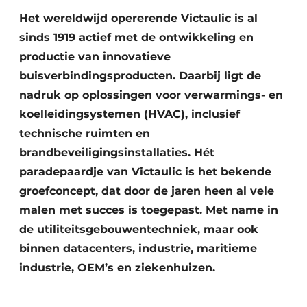
Het wereldwijd opererende Victaulic is al
Vacature aanmelden
sinds 1919 actief met de ontwikkeling en
Vacatures
productie van innovatieve
Video’s
buisverbindingsproducten. Daarbij ligt de
nadruk op oplossingen voor verwarmings- en
koelleidingsystemen (HVAC), inclusief
technische ruimten en
brandbeveiligingsinstallaties. Hét
paradepaardje van Victaulic is het bekende
groefconcept, dat door de jaren heen al vele
malen met succes is toegepast. Met name in
de utiliteitsgebouwentechniek, maar ook
binnen datacenters, industrie, maritieme
industrie, OEM’s en ziekenhuizen.