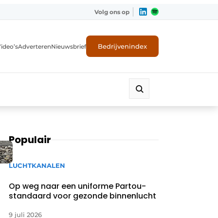
Volg ons op
Bedrijvenindex
ideo’s
Adverteren
Nieuwsbrief
Populair
LUCHTKANALEN
Op weg naar een uniforme Partou-
standaard voor gezonde binnenlucht
9 juli 2026