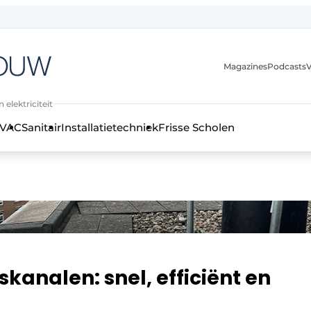
Magazines
Podcasts
V
 elektriciteit
VAC
Sanitair
Installatietechniek
Frisse Scholen
stallatietechniek, klimaatbeheersing en elektriciteit
kanalen: snel, efficiënt en