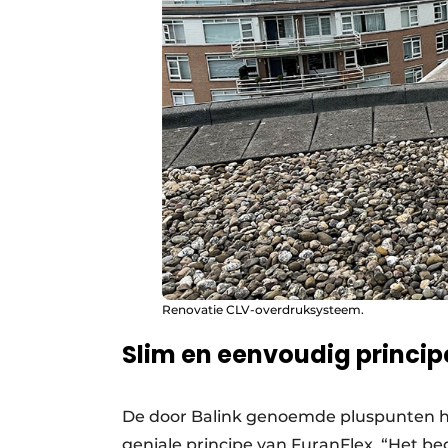
Renovatie CLV-overdruksysteem.
Slim en eenvoudig princip
De door Balink genoemde pluspunten he
geniale principe van FuranFlex. “Het be