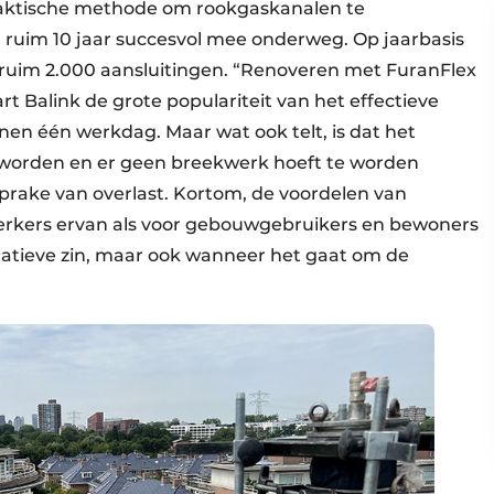
raktische methode om rookgaskanalen te
al ruim 10 jaar succesvol mee onderweg. Op jaarbasis
d ruim 2.000 aansluitingen. “Renoveren met FuranFlex
art Balink de grote populariteit van het effectieve
nen één werkdag. Maar wat ook telt, is dat het
e worden en er geen breekwerk hoeft te worden
 sprake van overlast. Kortom, de voordelen van
rwerkers ervan als voor gebouwgebruikers en bewoners
tatieve zin, maar ook wanneer het gaat om de