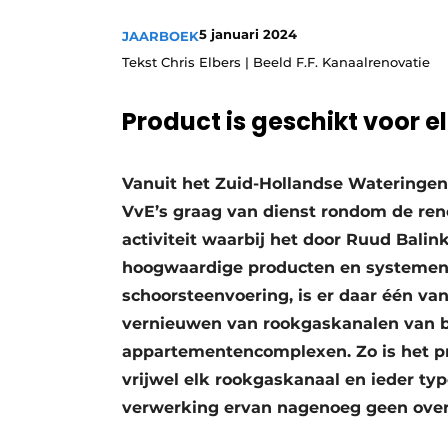
Vacatures
5 januari 2024
JAARBOEK
Video’s
Tekst Chris Elbers | Beeld F.F. Kanaalrenovatie
Product is geschikt voor e
Vanuit het Zuid-Hollandse Wateringen i
VvE’s graag van dienst rondom de reno
activiteit waarbij het door Ruud Balin
hoogwaardige producten en systemen. 
schoorsteenvoering, is er daar één van
vernieuwen van rookgaskanalen van b
appartementencomplexen. Zo is het pr
vrijwel elk rookgaskanaal en ieder ty
verwerking ervan nagenoeg geen over