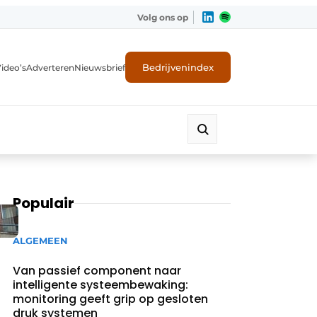
Volg ons op
Bedrijvenindex
ideo’s
Adverteren
Nieuwsbrief
Populair
ALGEMEEN
Van passief component naar
intelligente systeembewaking:
monitoring geeft grip op gesloten
druk systemen