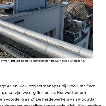
afwerking. Zo geeft kokosvezel een natuurlijkere uitstraling.
, zegt Arjan Kick, projectmanager bij ModuBar. “We
daar zijn we erg flexibel in. Hoewel het om
en voordelig aan.” De medewerkers van ModuBar
er de meest geschikte constructie. Kick: “De werking