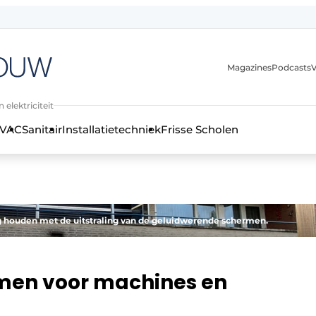
Magazines
Podcasts
V
 elektriciteit
VAC
Sanitair
Installatietechniek
Frisse Scholen
stallatietechniek, klimaatbeheersing en elektriciteit
ng houden met de uitstraling van de geluidwerende schermen.
men voor machines en