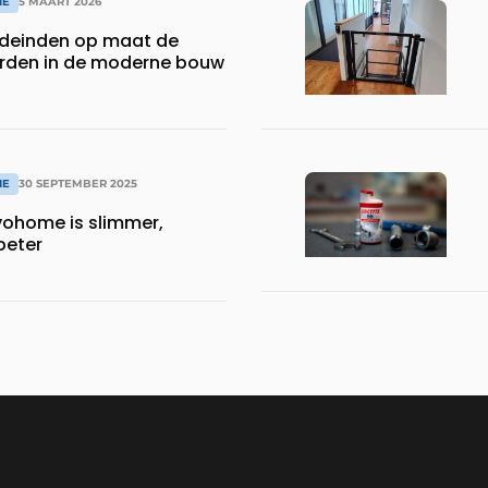
IE
5 MAART 2026
einden op maat de
rden in de moderne bouw
IE
30 SEPTEMBER 2025
ohome is slimmer,
 beter