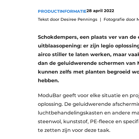
Vacatures
28 april 2022
PRODUCTINFORMATIE
Video’s
Tekst door Desiree Pennings
Fotografie door
Schokdempers, een plaats ver van de er
uitblaasopening: er zijn legio oplos
airco stiller te laten werken, maar vaa
dan de geluidwerende schermen van Mo
kunnen zelfs met planten begroeid w
hebben.
ModuBar geeft voor elke situatie en pr
oplossing. De geluidwerende afschermi
luchtbehandelingskasten en andere mac
steenwol, kunststof, PE-fleece en speci
te zetten zijn voor deze taak.