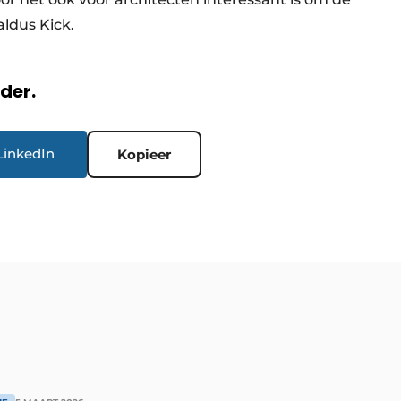
 aldus Kick.
rder.
LinkedIn
Kopieer