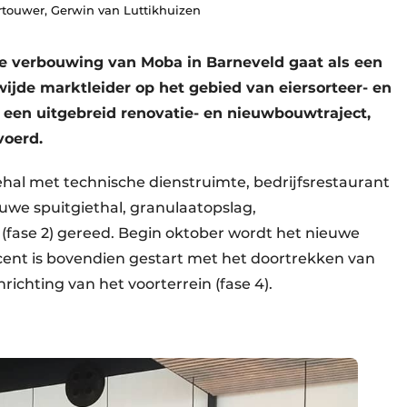
rtouwer, Gerwin van Luttikhuizen
de verbouwing van Moba in Barneveld gaat als een
wijde marktleider op het gebied van eiersorteer- en
een uitgebreid renovatie- en nieuwbouwtraject,
voerd.
ehal met technische dienstruimte, bedrijfsrestaurant
ieuwe spuitgiethal, granulaatopslag,
(fase 2) gereed. Begin oktober wordt het nieuwe
cent is bovendien gestart met het doortrekken van
nrichting van het voorterrein (fase 4).