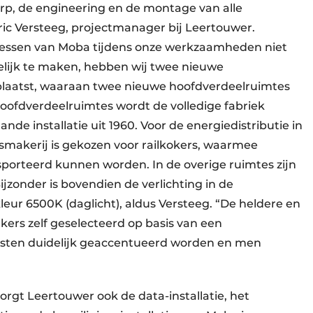
erp, de engineering en de montage van alle
 Eric Versteeg, projectmanager bij Leertouwer.
cessen van Moba tijdens onze werkzaamheden niet
ijk te maken, hebben wij twee nieuwe
eplaatst, waaraan twee nieuwe hoofdverdeelruimtes
hoofdverdeelruimtes wordt de volledige fabriek
nde installatie uit 1960. Voor de energiedistributie in
smakerij is gekozen voor railkokers, waarmee
porteerd kunnen worden. In de overige ruimtes zijn
jzonder is bovendien de verlichting in de
tkleur 6500K (daglicht), aldus Versteeg. “De heldere en
kers zelf geselecteerd op basis van een
rasten duidelijk geaccentueerd worden en men
zorgt Leertouwer ook de data-installatie, het