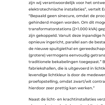
zijn wij verantwoordelijk voor het ontw
elektrotechnische installaties”, vertelt
“Bepaald geen sinecure, omdat de pro
gehinderd mogen worden. Om dit mogel
transformatorstations (2×1.000 kVA) g
zijn gekoppeld. Vanuit deze inpandige 
opnieuw ingericht, parallel aan de bestaa
de nieuwe spuitgiethal en gereedschap
(grotere) vermogens eenvoudig getrans
traditionele bekabelingen toegepast.” Bi
fabriekshallen, die is uitgevoerd in lich
levendige lichtkleur is door de medewer
proefopstelling, omdat zwart/wit cont
hierdoor zeer prettig kan werken.”
Naast de licht- en krachtinstallaties ver