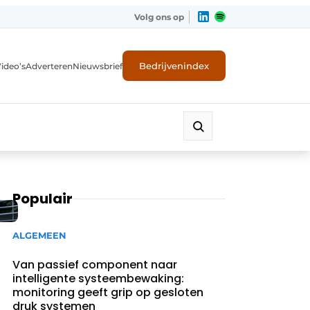
Volg ons op
Bedrijvenindex
ideo’s
Adverteren
Nieuwsbrief
Populair
ALGEMEEN
Van passief component naar
intelligente systeembewaking:
monitoring geeft grip op gesloten
druk systemen