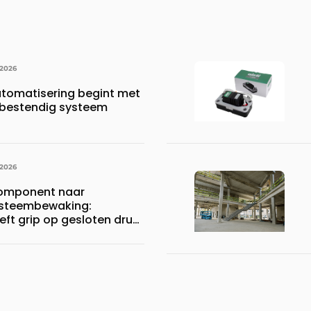
 2026
tomatisering begint met
bestendig systeem
 2026
component naar
systeembewaking:
eft grip op gesloten druk