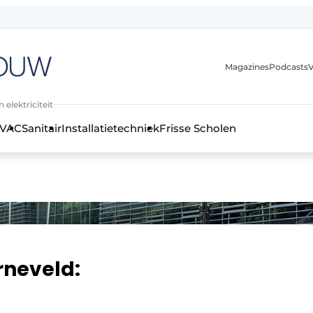
Magazines
Podcasts
V
 elektriciteit
VAC
Sanitair
Installatietechniek
Frisse Scholen
stallatietechniek, klimaatbeheersing en elektriciteit
rneveld: