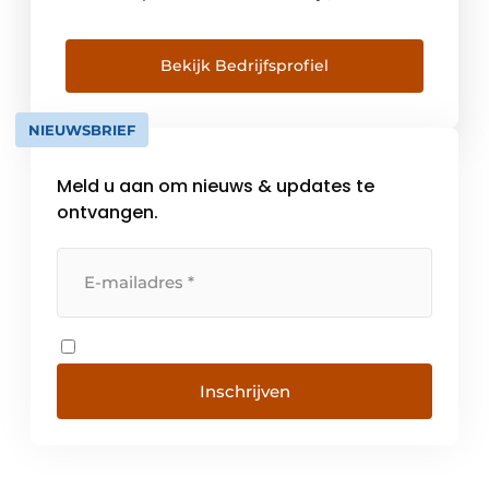
Roffelsen ontwikkelde heeft Spirotech zich
tot een expert op het gebied van
systeemwater kwaliteit in gesloten HVAC
Bekijk Bedrijfsprofiel
systemen. Tegenwoordig zijn we nog steeds
een familiebedrijf met aanwezigheid over de
NIEUWSBRIEF
hele wereld. Het is onze toewijding om […]
Meld u aan om nieuws & updates te
ontvangen.
Inschrijven