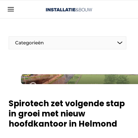
Aanmelden
Algemene voorwaarden
Bedrijven
Categorieën
Contact
Direct contact
Evenement aanmelden
Installatie & Bouw | Platform over
installatietechniek, klimaatbeheersing en
elektriciteit
Spirotech zet volgende stap
Meest gelezen
in groei met nieuw
Nieuwsbrief
hoofdkantoor in Helmond
Podcasts
Privacy / Cookie statement