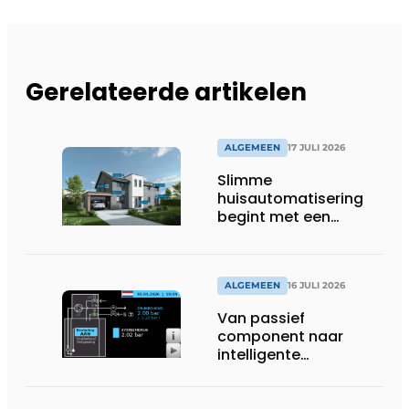
Gerelateerde artikelen
ALGEMEEN
17 JULI 2026
Slimme
huisautomatisering
begint met een
toekomstbestendig
systeem
ALGEMEEN
16 JULI 2026
Van passief
component naar
intelligente
systeembewaking:
monitoring geeft grip