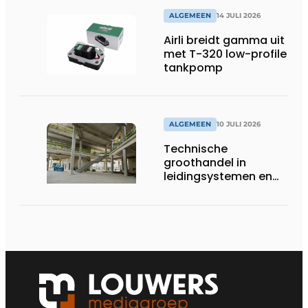
op gesloten druk
systemen
ALGEMEEN
14 JULI 2026
Airli breidt gamma uit
met T-320 low-profile
tankpomp
ALGEMEEN
10 JULI 2026
Technische
groothandel in
leidingsystemen en
componenten