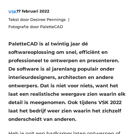
Vacature aanmelden
17 februari 2022
VSK
Tekst door Desiree Pennings
Vacatures
Fotografie door PaletteCAD
Video’s
PaletteCAD is al twintig jaar dé
softwareoplossing om snel, efficiënt en
professioneel te ontwerpen en presenteren.
De software is al jarenlang populair onder
interieurdesigners, architecten en andere
ontwerpers. Dat is niet voor niets, want het
laat een realistische weergave zien waarin elk
detail is meegenomen. Ook tijdens VSK 2022
laat het bedrijf weer zien waarin het zichzelf
onderscheidt van anderen.
Heb je ooit een badkamer laten ontwerpen of