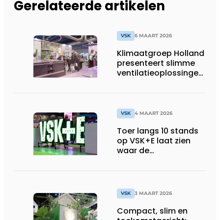
Gerelateerde artikelen
VSK
6 MAART 2026
Klimaatgroep Holland
presenteert slimme
ventilatieoplossingen
op de VSK-beurs
VSK
4 MAART 2026
Toer langs 10 stands
op VSK+E laat zien
waar de
installatiesector
naartoe beweegt
VSK
3 MAART 2026
Compact, slim en