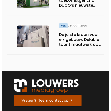
toekomstgericht:
DUCO’s nieuwste
WTW-oplossing
VSK
2 MAART 2026
De juiste kraan voor
elk gebouw: Delabie
toont maatwerk op
VSK
Vragen? Neem contact op