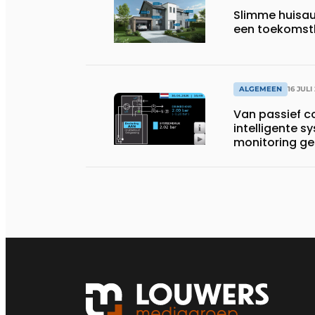
Slimme huisau
een toekomst
ALGEMEEN
16 JULI
Van passief 
intelligente 
monitoring ge
systemen