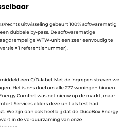
sselbaar
inks/rechts uitwisseling gebeurt 100% softwarematig
 een dubbele by-pass. De softwarematige
 laagdrempelige WTW-unit een zeer eenvoudig te
1 versie = 1 referentienummer).
iddeld een C/D-label. Met de ingrepen streven we
ngen. Het is ons doel om alle 277 woningen binnen
 Energy Comfort was net nieuw op de markt, maar
fort Services elders deze unit als test had
t. We zijn dan ook heel blij dat de DucoBox Energy
levert in de verduurzaming van onze