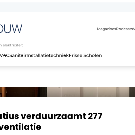
Magazines
Podcasts
V
 elektriciteit
VAC
Sanitair
Installatietechniek
Frisse Scholen
stallatietechniek, klimaatbeheersing en elektriciteit
atius verduurzaamt 277
entilatie