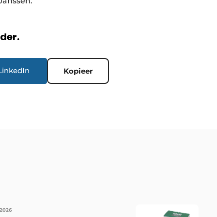
 Janssen.
rder.
LinkedIn
Kopieer
 2026