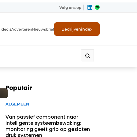
Volg ons op
Bedrijvenindex
ideo’s
Adverteren
Nieuwsbrief
Populair
ALGEMEEN
Van passief component naar
intelligente systeembewaking:
monitoring geeft grip op gesloten
druk systemen