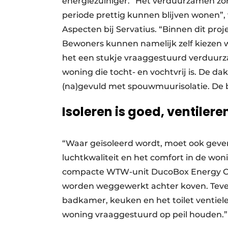
energiezuiniger. “Het verduurzamen zor
periode prettig kunnen blijven wonen”, 
Aspecten bij Servatius. “Binnen dit pro
Bewoners kunnen namelijk zelf kiezen wa
het een stukje vraaggestuurd verduurz
woning die tocht- en vochtvrij is. De 
(na)gevuld met spouwmuurisolatie. De b
Isoleren is goed, ventiler
“Waar geïsoleerd wordt, moet ook geven
luchtkwaliteit en het comfort in de wo
compacte WTW-unit DucoBox Energy Comf
worden weggewerkt achter koven. Teve
badkamer, keuken en het toilet ventiel
woning vraaggestuurd op peil houden.”