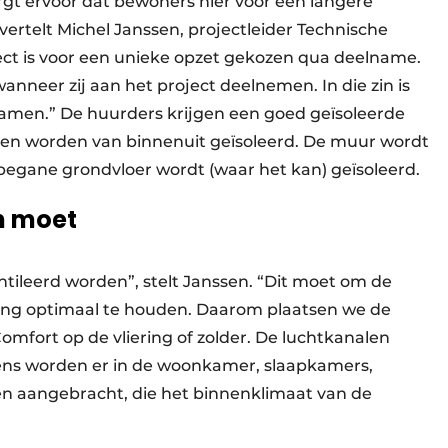
gt ervoor dat bewoners hier voor een langere
vertelt Michel Janssen, projectleider Technische
ject is voor een unieke opzet gekozen qua deelname.
nneer zij aan het project deelnemen. In die zin is
amen.” De huurders krijgen een goed geïsoleerde
daken worden van binnenuit geïsoleerd. De muur wordt
egane grondvloer wordt (waar het kan) geïsoleerd.
en moet
tileerd worden”, stelt Janssen. “Dit moet om de
ning optimaal te houden. Daarom plaatsen we de
ort op de vliering of zolder. De luchtkanalen
ns worden er in de woonkamer, slaapkamers,
en aangebracht, die het binnenklimaat van de