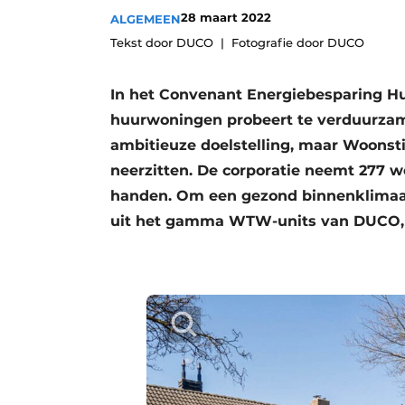
28 maart 2022
ALGEMEEN
Vacatures
Tekst door DUCO
Fotografie door DUCO
Video’s
In het Convenant Energiebesparing Hu
huurwoningen probeert te verduurzame
ambitieuze doelstelling, maar Woonsti
neerzitten. De corporatie neemt 277 w
handen. Om een gezond binnenklimaat t
uit het gamma WTW-units van DUCO, 