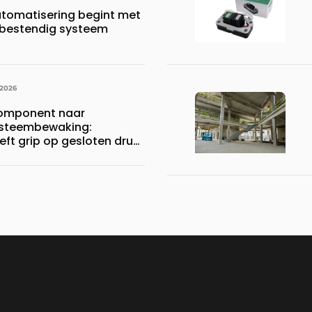
tomatisering begint met
bestendig systeem
 2026
component naar
systeembewaking:
eft grip op gesloten druk