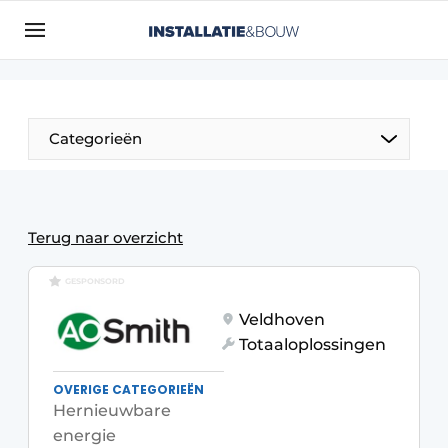
Aanmelden
Algemene voorwaarden
Bedrijven
Categorieën
Contact
Direct contact
Evenement aanmelden
Terug naar overzicht
Installatie & Bouw | Platform over
GESPONSORD
installatietechniek, klimaatbeheersing en
elektriciteit
Veldhoven
Totaaloplossingen
Meest gelezen
Nieuwsbrief
OVERIGE CATEGORIEËN
Hernieuwbare
Podcasts
energie
Privacy / Cookie statement