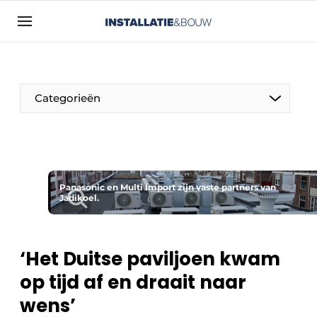
Aanmelden
Algemene voorwaarden
Bedrijven
Categorieën
Contact
Direct contact
Evenement aanmelden
Installatie & Bouw | Platform over
Panasonic en Multi Import zijn vaste partners van
Jadikoel.
installatietechniek, klimaatbeheersing en
elektriciteit
Meest gelezen
‘Het Duitse paviljoen kwam
Nieuwsbrief
op tijd af en draait naar
Podcasts
wens’
Privacy / Cookie statement