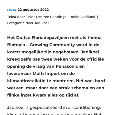
Vacature aanmelden
22 augustus 2022
HVAC
Tekst door Tekst Desiree Pennings | Beeld Jadikoel
Vacatures
Fotografie door Jadikoel
Video’s
Het Duitse Floriadepaviljoen met als thema
Biotopia – Growing Community werd in de
kortst mogelijke tijd opgebouwd. Jadikoel
kreeg zelfs pas twee weken voor de officiële
opening de vraag van Panasonic en
leverancier Multi Import om de
klimaatinstallatie te monteren. Het was hard
werken, maar door een strak schema en een
flinke inzet kwam alles op tijd af.
Jadikoel is gespecialiseerd in airconditioning,
klimaatbeheersing en luchtbehandeling. Het