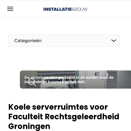
Aanmelden
Algemene voorwaarden
Bedrijven
Categorieën
Contact
Direct contact
Evenement aanmelden
Installatie & Bouw | Platform over
De airco’s werden geplaatst in de kelder maar de
buitendelen kwamen op het dak.
installatietechniek, klimaatbeheersing en
elektriciteit
Meest gelezen
Koele serverruimtes voor
Nieuwsbrief
Faculteit Rechtsgeleerdheid
Podcasts
Groningen
Privacy / Cookie statement