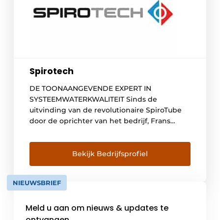
Spirotech
DE TOONAANGEVENDE EXPERT IN
SYSTEEMWATERKWALITEIT Sinds de
uitvinding van de revolutionaire SpiroTube
door de oprichter van het bedrijf, Frans
Roffelsen ontwikkelde heeft Spirotech zich
tot een expert op het gebied van
systeemwater kwaliteit in gesloten HVAC
Bekijk Bedrijfsprofiel
systemen. Tegenwoordig zijn we nog steeds
een familiebedrijf met aanwezigheid over de
NIEUWSBRIEF
hele wereld. Het is onze toewijding om […]
Meld u aan om nieuws & updates te
ontvangen.