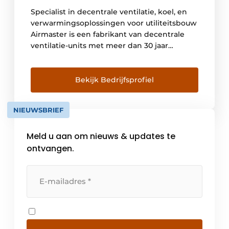
Specialist in decentrale ventilatie, koel, en
verwarmingsoplossingen voor utiliteitsbouw
Airmaster is een fabrikant van decentrale
ventilatie-units met meer dan 30 jaar
expertise in het verbeteren van het
binnenklimaat in scholen,
kinderdagverblijven en kantoren. Het
Bekijk Bedrijfsprofiel
Deense bedrijf heeft een uniek Plug & Play
systeem ontwikkeld dat in de ruimte zelf
NIEUWSBRIEF
geplaatst kan worden en biedt het […]
Meld u aan om nieuws & updates te
ontvangen.