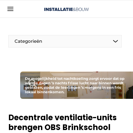
Aanmelden
Algemene voorwaarden
Bedrijven
Categorieën
Contact
Direct contact
Evenement aanmelden
Installatie & Bouw | Platform over
De mogelijkheid tot nachtkoeling zorgt ervoor dat op
warme dagen ’s nachts frisse lucht naar binnen wordt
installatietechniek, klimaatbeheersing en
geblazen, zodat de leerlingen ’s morgens in een fris
elektriciteit
lokaal binnenkomen.
Meest gelezen
Nieuwsbrief
Decentrale ventilatie-units
Podcasts
brengen OBS Brinkschool
Privacy / Cookie statement