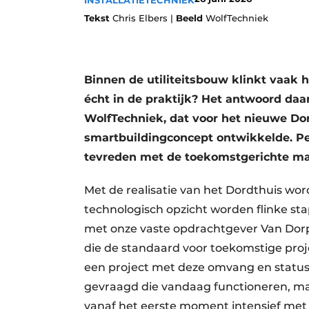
INSTALLATIETECHNIEK
Vacatures
Tekst
Chris Elbers |
Beeld
WolfTechniek
Video’s
Binnen de utiliteitsbouw klinkt vaak 
écht in de praktijk? Het antwoord daa
WolfTechniek, dat voor het nieuwe Dor
smartbuildingconcept ontwikkelde. Pe
tevreden met de toekomstgerichte m
Met de realisatie van het Dordthuis word
technologisch opzicht worden flinke s
met onze vaste opdrachtgever Van Do
die de standaard voor toekomstige proje
een project met deze omvang en status 
gevraagd die vandaag functioneren, maa
vanaf het eerste moment intensief me