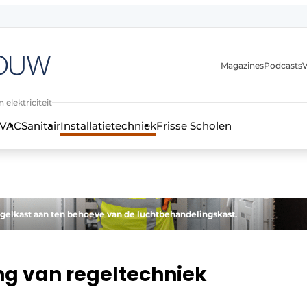
Magazines
Podcasts
V
 elektriciteit
VAC
Sanitair
Installatietechniek
Frisse Scholen
stallatietechniek, klimaatbeheersing en elektriciteit
gelkast aan ten behoeve van de luchtbehandelingskast.
ing van regeltechniek