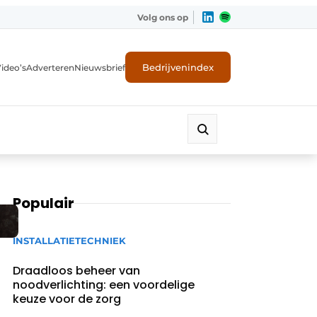
Volg ons op
Bedrijvenindex
ideo’s
Adverteren
Nieuwsbrief
Populair
INSTALLATIETECHNIEK
Draadloos beheer van
noodverlichting: een voordelige
keuze voor de zorg