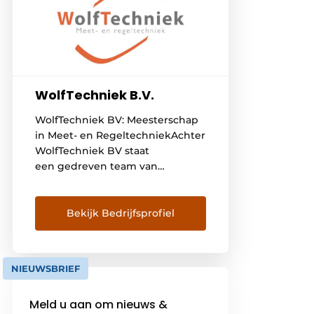
WolfTechniek B.V.
WolfTechniek BV: Meesterschap
in Meet- en RegeltechniekAchter
WolfTechniek BV staat
een gedreven team van
vakmensen met een gedeelde
passie voor techniek. Samen
vormen wij een deskundig
Bekijk Bedrijfsprofiel
collectief dat staat voor kwaliteit,
continuïteit en puur
vakmanschap in de meet- en
NIEUWSBRIEF
regeltechniek. Gedrevenheid en
ExpertiseOns team heeft de
Meld u aan om nieuws &
evolutie van de techniek van