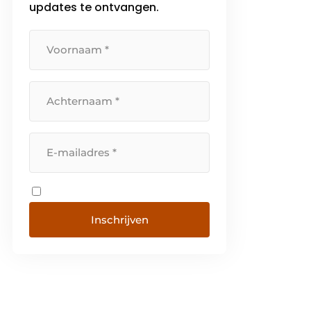
updates te ontvangen.
dichtbij meegemaakt. Van
traditionele systemen tot de
meest […]
Inschrijven