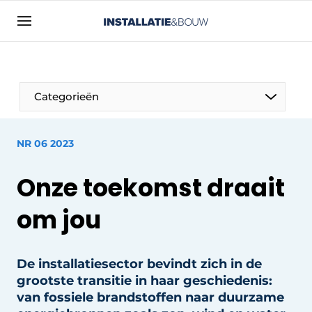
Aanmelden
Algemene voorwaarden
Bedrijven
Categorieën
Contact
Direct contact
NR 06 2023
Evenement aanmelden
Onze toekomst draait
Installatie & Bouw | Platform over
installatietechniek, klimaatbeheersing en
om jou
elektriciteit
Meest gelezen
De installatiesector bevindt zich in de
Nieuwsbrief
grootste transitie in haar geschiedenis:
Podcasts
van fossiele brandstoffen naar duurzame
Privacy / Cookie statement