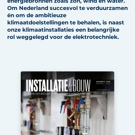
energiebronnen zoals zon, wind en water.
Om Nederland succesvol te verduurzamen
Vacature aanmelden
én om de ambitieuze
Vacatures
klimaatdoelstellingen te behalen, is naast
onze klimaatinstallaties een belangrijke
Video’s
rol weggelegd voor de elektrotechniek.