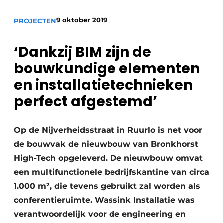
Vacature aanmelden
9 oktober 2019
PROJECTEN
Vacatures
‘Dankzij BIM zijn de
Video’s
bouwkundige elementen
en installatietechnieken
perfect afgestemd’
Op de Nijverheidsstraat in Ruurlo is net voor
de bouwvak de nieuwbouw van Bronkhorst
High-Tech opgeleverd. De nieuwbouw omvat
een multifunctionele bedrijfskantine van circa
1.000 m², die tevens gebruikt zal worden als
conferentieruimte. Wassink Installatie was
verantwoordelijk voor de engineering en