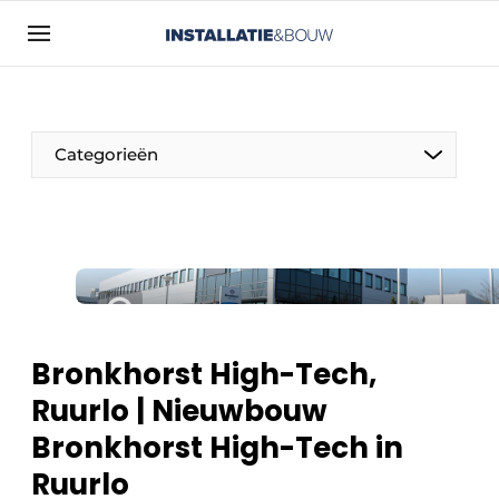
Aanmelden
Algemene voorwaarden
Bedrijven
Categorieën
Contact
Direct contact
Evenement aanmelden
Installatie & Bouw | Platform over
installatietechniek, klimaatbeheersing en
elektriciteit
Bronkhorst High-Tech,
Meest gelezen
Ruurlo | Nieuwbouw
Nieuwsbrief
Bronkhorst High-Tech in
Podcasts
Ruurlo
Privacy / Cookie statement