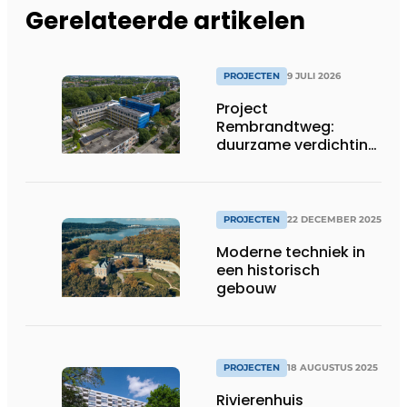
Gerelateerde artikelen
PROJECTEN
9 JULI 2026
Project
Rembrandtweg:
duurzame verdichting
met CLT-houtbouw
en geïntegreerde
installaties
PROJECTEN
22 DECEMBER 2025
Moderne techniek in
een historisch
gebouw
PROJECTEN
18 AUGUSTUS 2025
Rivierenhuis