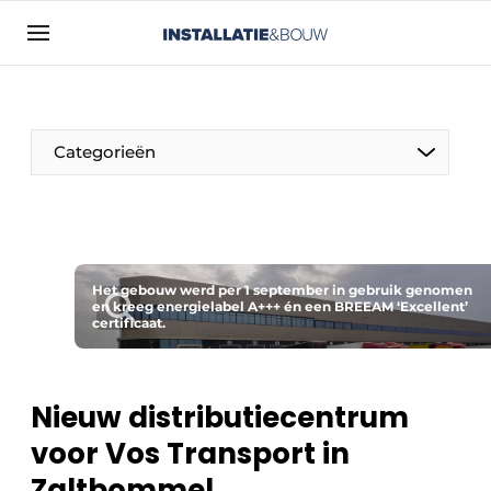
Aanmelden
Algemene voorwaarden
Bedrijven
Categorieën
Contact
Direct contact
Evenement aanmelden
Installatie & Bouw | Platform over
Het gebouw werd per 1 september in gebruik genomen
en kreeg energielabel A+++ én een BREEAM ‘Excellent’
installatietechniek, klimaatbeheersing en
certificaat.
elektriciteit
Meest gelezen
Nieuw distributiecentrum
Nieuwsbrief
voor Vos Transport in
Podcasts
Zaltbommel
Privacy / Cookie statement