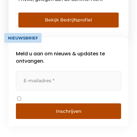
ontwikkelt hij hoofdzakelijk kranen en
vloerhevels voor badkamers en keukens. De
volgende generaties streven steeds naar
Bekijk Bedrijfsprofiel
een groei van het familiebedrijf, maar willen
de identiteit van het merk en de […]
NIEUWSBRIEF
Meld u aan om nieuws & updates te
ontvangen.
Inschrijven