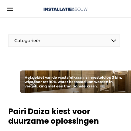
Aanmelden
Algemene voorwaarden
Bedrijven
Categorieën
Contact
Direct contact
Evenement aanmelden
Installatie & Bouw | Platform over
Het debiet van de wastafelkraan is ingesteld op 3 l/m,
waardoor tot 90% water bespaard kan worden in
installatietechniek, klimaatbeheersing en
vergelijking met een traditionele kraan.
elektriciteit
Meest gelezen
Pairi Daiza kiest voor
Nieuwsbrief
duurzame oplossingen
Podcasts
Privacy / Cookie statement