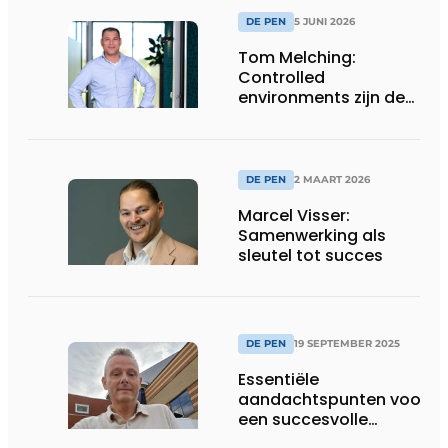
DE PEN
5 JUNI 2026
Tom Melching:
Controlled
environments zijn de
sleutel tot
voedselzekerheid en
efficiëntie
DE PEN
2 MAART 2026
Marcel Visser:
Samenwerking als
sleutel tot succes
DE PEN
19 SEPTEMBER 2025
Essentiële
aandachtspunten voor
een succesvolle
warmtepompinstallatie