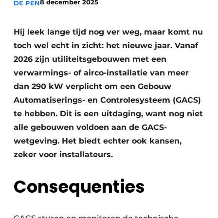
8 december 2025
DE PEN
Vacature aanmelden
Hij leek lange tijd nog ver weg, maar komt nu
Vacatures
toch wel echt in zicht: het nieuwe jaar. Vanaf
Video’s
2026 zijn utiliteitsgebouwen met een
verwarmings- of airco-installatie van meer
dan 290 kW verplicht om een Gebouw
Automatiserings- en Controlesysteem (GACS)
te hebben. Dit is een uitdaging, want nog niet
alle gebouwen voldoen aan de GACS-
wetgeving. Het biedt echter ook kansen,
zeker voor installateurs.
Consequenties