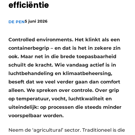
efficiëntie
Vacature aanmelden
Vacatures
5 juni 2026
DE PEN
Video’s
Controlled environments. Het klinkt als een
containerbegrip – en dat is het in zekere zin
ook. Maar net in die brede toepasbaarheid
schuilt de kracht. Wie vandaag actief is in
luchtbehandeling en klimaatbeheersing,
beseft dat we veel verder gaan dan comfort
alleen. We spreken over controle. Over grip
op temperatuur, vocht, luchtkwaliteit en
uiteindelijk: op processen die steeds minder
voorspelbaar worden.
Neem de ‘agricultural’ sector. Traditioneel is die