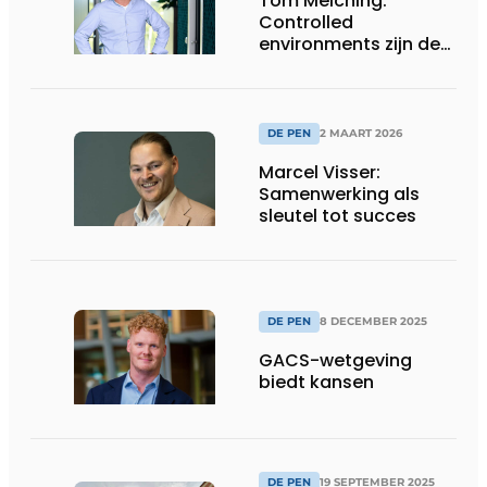
Tom Melching:
Controlled
environments zijn de
sleutel tot
voedselzekerheid en
efficiëntie
DE PEN
2 MAART 2026
Marcel Visser:
Samenwerking als
sleutel tot succes
DE PEN
8 DECEMBER 2025
GACS-wetgeving
biedt kansen
DE PEN
19 SEPTEMBER 2025