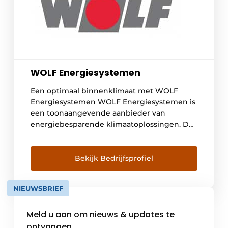
WOLF Energiesystemen
Een optimaal binnenklimaat met WOLF
Energiesystemen WOLF Energiesystemen is
een toonaangevende aanbieder van
energiebesparende klimaatoplossingen. De
innovatieve concepten richten zich op
luchtbehandeling, ventilatie en koeling.
WOLF is uitgegroeid tot een koploper in de
Bekijk Bedrijfsprofiel
Europese gebouwtechnologiesector, met
een breed scala aan producten en systemen,
NIEUWSBRIEF
variërend van compacte WTW-units tot op
maat geselecteerde modulaire
Meld u aan om nieuws & updates te
luchtbehandelingsgroepen. De focus […]
ontvangen.