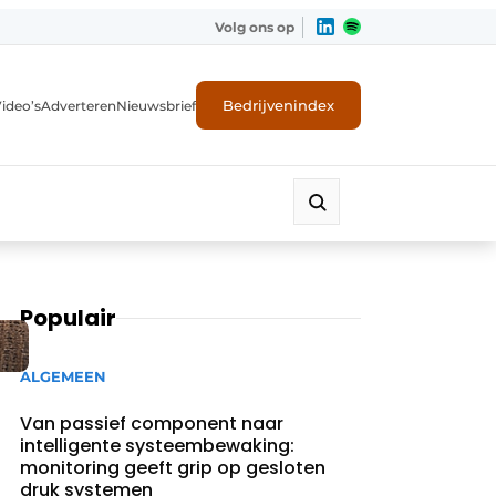
Volg ons op
Bedrijvenindex
ideo’s
Adverteren
Nieuwsbrief
Populair
ALGEMEEN
Van passief component naar
intelligente systeembewaking:
monitoring geeft grip op gesloten
druk systemen