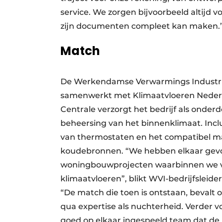
service. We zorgen bijvoorbeeld altijd v
zijn documenten compleet kan maken.
Match
De Werkendamse Verwarmings Industrie 
samenwerkt met Klimaatvloeren Nede
Centrale verzorgt het bedrijf als onder
beheersing van het binnenklimaat. Inclu
van thermostaten en het compatibel mak
koudebronnen. “We hebben elkaar gevo
woningbouwprojecten waarbinnen we v
klimaatvloeren”, blikt WVI-bedrijfsleide
“De match die toen is ontstaan, bevalt o
qua expertise als nuchterheid. Verder v
goed op elkaar ingespeeld team dat de b