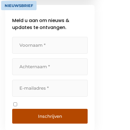
Bepaalde vragen die zich
NIEUWSBRIEF
voordoen, kunnen we heel […]
Meld u aan om nieuws &
updates te ontvangen.
Inschrijven