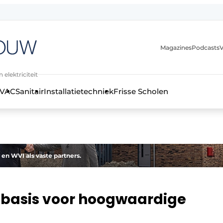
Magazines
Podcasts
V
 elektriciteit
VAC
Sanitair
Installatietechniek
Frisse Scholen
stallatietechniek, klimaatbeheersing en elektriciteit
n WVI als vaste partners.
basis voor hoogwaardige