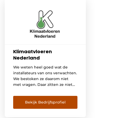
Klimaatvloeren
Nederland
We weten heel goed wat de
installateurs van ons verwachten.
We bestoken ze daarom niet
met vragen. Daar zitten ze niet
op te wachten. We hebben de
expertise en de ervaring in huis
waardoor we weten wat in
Bekijk Bedrijfsprofiel
bepaalde situaties gebruikelijk is.
We gaan niet onnodig bellen.