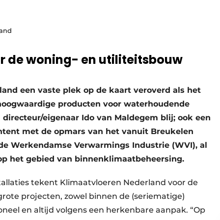
land
r de woning- en utiliteitsbouw
land een vaste plek op de kaart veroverd als het
 hoogwaardige producten voor waterhoudende
n directeur/eigenaar Ido van Maldegem blij; ook een
ntent met de opmars van het vanuit Breukelen
s de Werkendamse Verwarmings Industrie (WVI), al
op het gebied van binnenklimaatbeheersing.
tallaties tekent Klimaatvloeren Nederland voor de
grote projecten, zowel binnen de (seriematige)
ioneel en altijd volgens een herkenbare aanpak. “Op