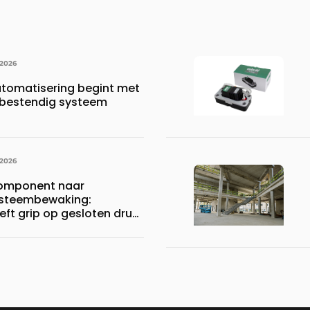
 2026
tomatisering begint met
bestendig systeem
 2026
component naar
systeembewaking:
eft grip op gesloten druk