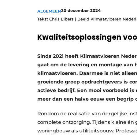
Vacatures
20 december 2024
ALGEMEEN
Video’s
Tekst Chris Elbers | Beeld Klimaatvloeren Neder
Kwaliteitsoplossingen voo
Sinds 2021 heeft Klimaatvloeren Neder
gaat om de levering en montage van
klimaatvloeren. Daarmee is niet allee
groeiende groep opdrachtgevers is co
actieve bedrijf. Een mooi voorbeeld i
meer dan een halve eeuw een begrip 
Rondom de realisatie van dergelijke ins
complete ontzorging. Tijdens kleine én 
woningbouw als utiliteitsbouw. Profess