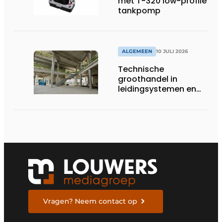
met T-320 low-profile
tankpomp
ALGEMEEN
10 JULI 2026
Technische
groothandel in
leidingsystemen en
componenten
Vragen? Neem contact op