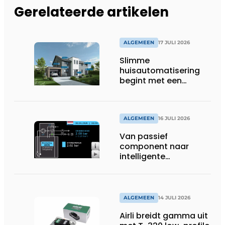
Gerelateerde artikelen
ALGEMEEN
17 JULI 2026
Slimme
huisautomatisering
begint met een
toekomstbestendig
systeem
ALGEMEEN
16 JULI 2026
Van passief
component naar
intelligente
systeembewaking:
monitoring geeft grip
op gesloten druk
systemen
ALGEMEEN
14 JULI 2026
Airli breidt gamma uit