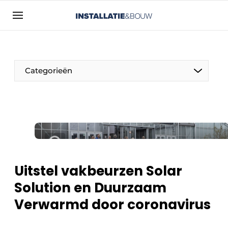
Aanmelden
Algemene voorwaarden
Bedrijven
Categorieën
Contact
Direct contact
Evenement aanmelden
Installatie & Bouw | Platform over
installatietechniek, klimaatbeheersing en
elektriciteit
Uitstel vakbeurzen Solar
Meest gelezen
Solution en Duurzaam
Nieuwsbrief
Verwarmd door coronavirus
Podcasts
Privacy / Cookie statement