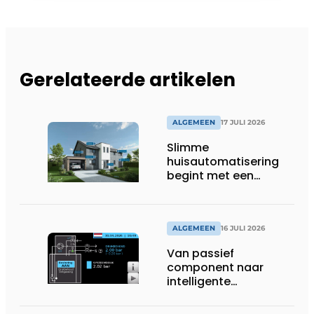
Gerelateerde artikelen
ALGEMEEN
17 JULI 2026
Slimme
huisautomatisering
begint met een
toekomstbestendig
systeem
ALGEMEEN
16 JULI 2026
Van passief
component naar
intelligente
systeembewaking:
monitoring geeft grip