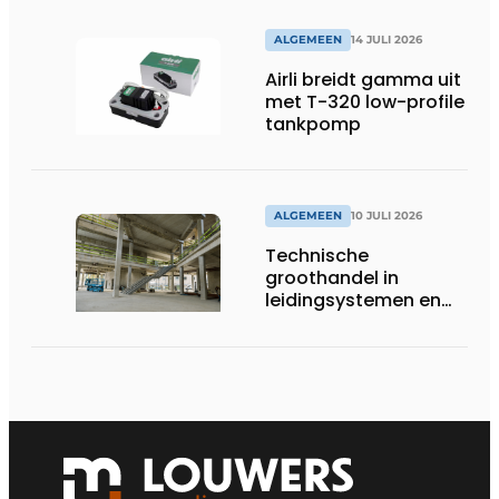
op gesloten druk
systemen
ALGEMEEN
14 JULI 2026
Airli breidt gamma uit
met T-320 low-profile
tankpomp
ALGEMEEN
10 JULI 2026
Technische
groothandel in
leidingsystemen en
componenten