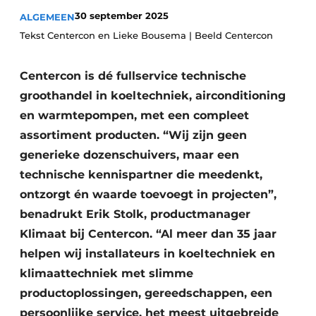
30 september 2025
ALGEMEEN
Vacature aanmelden
Tekst Centercon en Lieke Bousema | Beeld Centercon
Vacatures
Video’s
Centercon is dé fullservice technische
groothandel in koeltechniek, airconditioning
en warmtepompen, met een compleet
assortiment producten. “Wij zijn geen
generieke dozenschuivers, maar een
technische kennispartner die meedenkt,
ontzorgt én waarde toevoegt in projecten”,
benadrukt Erik Stolk, productmanager
Klimaat bij Centercon. “Al meer dan 35 jaar
helpen wij installateurs in koeltechniek en
klimaattechniek met slimme
productoplossingen, gereedschappen, een
persoonlijke service, het meest uitgebreide