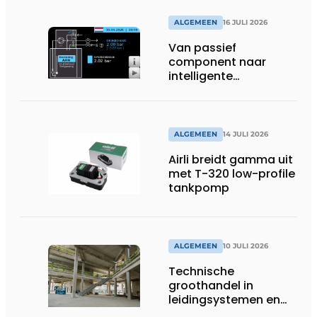
ALGEMEEN
16 JULI 2026
Van passief
component naar
intelligente
systeembewaking:
monitoring geeft grip
op gesloten druk
systemen
ALGEMEEN
14 JULI 2026
Airli breidt gamma uit
met T-320 low-profile
tankpomp
ALGEMEEN
10 JULI 2026
Technische
groothandel in
leidingsystemen en
componenten