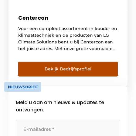
Centercon
Voor een compleet assortiment in koude- en
klimaattechniek en de producten van LG
Climate Solutions bent u bij Centercon aan
het juiste adres. Met onze grote voorraad en
eigen vervoer kunnen wij u extra snel van
dienst zijn en ontzorgen in uw optimale
bedrijfsvoering. Met het hoofdkantoor in
Bekijk Bedrijfsprofiel
Rotterdam en vestigingen in Rosmalen en
Zwolle […]
NIEUWSBRIEF
Meld u aan om nieuws & updates te
ontvangen.