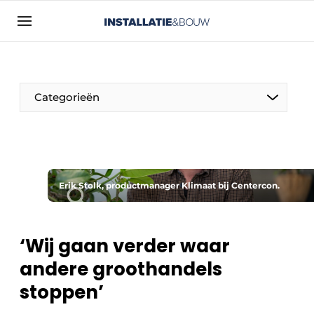
Aanmelden
Algemene voorwaarden
Bedrijven
Categorieën
Contact
Direct contact
Evenement aanmelden
Installatie & Bouw | Platform over
Erik Stolk, productmanager Klimaat bij Centercon.
installatietechniek, klimaatbeheersing en
elektriciteit
‘Wij gaan verder waar
Meest gelezen
andere groothandels
Nieuwsbrief
stoppen’
Podcasts
Privacy / Cookie statement