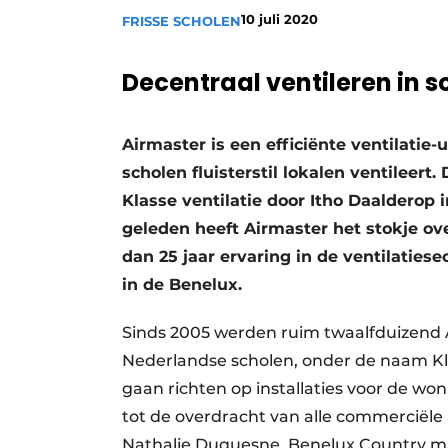
10 juli 2020
FRISSE SCHOLEN
Vacatures
Video’s
Decentraal ventileren in s
Airmaster is een efficiënte ventilatie-u
scholen fluisterstil lokalen ventileer
Klasse ventilatie door Itho Daalderop
geleden heeft Airmaster het stokje 
dan 25 jaar ervaring in de ventilaties
in de Benelux.
Sinds 2005 werden ruim twaalfduizend Ai
Nederlandse scholen, onder de naam Klas
gaan richten op installaties voor de won
tot de overdracht van alle commerciële a
Nathalie Duquesne, Benelux Country man