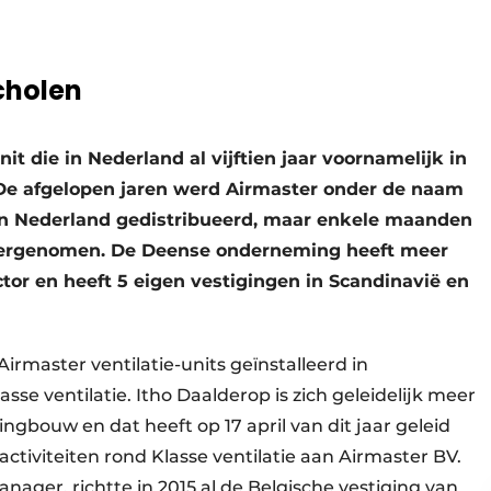
cholen
nit die in Nederland al vijftien jaar voornamelijk in
t. De afgelopen jaren werd Airmaster onder de naam
 in Nederland gedistribueerd, maar enkele maanden
overgenomen. De Deense onderneming heeft meer
ector en heeft 5 eigen vestigingen in Scandinavië en
rmaster ventilatie-units geïnstalleerd in
se ventilatie. Itho Daalderop is zich geleidelijk meer
ingbouw en dat heeft op 17 april van dit jaar geleid
ctiviteiten rond Klasse ventilatie aan Airmaster BV.
ager, richtte in 2015 al de Belgische vestiging van