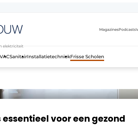
Magazines
Podcasts
V
 elektriciteit
VAC
Sanitair
Installatietechniek
Frisse Scholen
stallatietechniek, klimaatbeheersing en elektriciteit
s essentieel voor een gezond