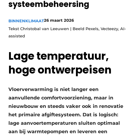
systeembeheersing
Vacature aanmelden
Vacatures
26 maart 2026
BINNENKLIMAAT
Tekst Christobal van Leeuwen | Beeld Pexels, Vecteezy, AI-
Video’s
assisted
Lage temperatuur,
hoge ontwerpeisen
Vloerverwarming is niet langer een
aanvullende comfortvoorziening, maar in
nieuwbouw en steeds vaker ook in renovatie
het primaire afgiftesysteem. Dat is logisch:
lage aanvoertemperaturen sluiten optimaal
aan bij warmtepompen en leveren een