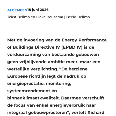
Vacature aanmelden
18 juni 2026
ALGEMEEN
Tekst Belimo en Lieke Bousema | Beeld Belimo
Vacatures
Video’s
Met de invoering van de Energy Performance
of Buildings Directive IV (EPBD IV) is de
verduurzaming van bestaande gebouwen
geen vrijblijvende ambitie meer, maar een
wettelijke verplichting. “De herziene
Europese richtlijn legt de nadruk op
energieprestatie, monitoring,
systeemrendement en
binnenklimaatkwaliteit. Daarmee verschuift
de focus van enkel energieverbruik naar
integraal gebouwpresteren”, vertelt Richard