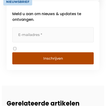
NIEUWSBRIEF
van het bedrijf. Het bedrijf werd opgericht in
1975 en heeft circa 1.900 werknemers in
Meld u aan om nieuws & updates te
meer […]
ontvangen.
Inschrijven
Gerelateerde artikelen