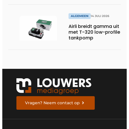
systeembewaking:
monitoring geeft grip
op gesloten druk
systemen
ALGEMEEN
14 JULI 2026
Airli breidt gamma uit
met T-320 low-profile
tankpomp
Vragen? Neem contact op