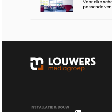
Voor elke scho
passende vent
INSTALLATIE & BOUW