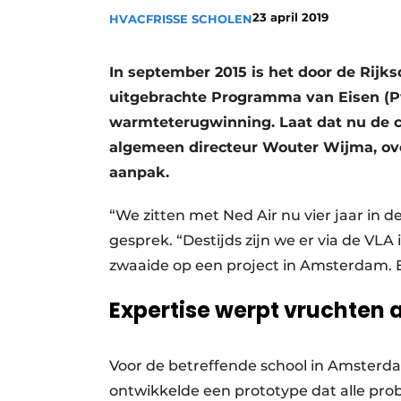
23 april 2019
HVAC
FRISSE SCHOLEN
Vacatures
Video’s
In september 2015 is het door de Rij
uitgebrachte Programma van Eisen (Pv
warmteterugwinning. Laat dat nu de c
algemeen directeur Wouter Wijma, ov
aanpak.
“We zitten met Ned Air nu vier jaar in d
gesprek. “Destijds zijn we er via de VLA
zwaaide op een project in Amsterdam. E
Expertise werpt vruchten 
Voor de betreffende school in Amsterda
ontwikkelde een prototype dat alle pr