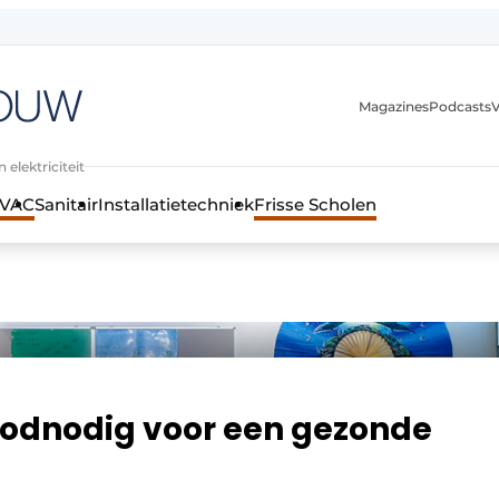
Magazines
Podcasts
V
 elektriciteit
VAC
Sanitair
Installatietechniek
Frisse Scholen
stallatietechniek, klimaatbeheersing en elektriciteit
roodnodig voor een gezonde