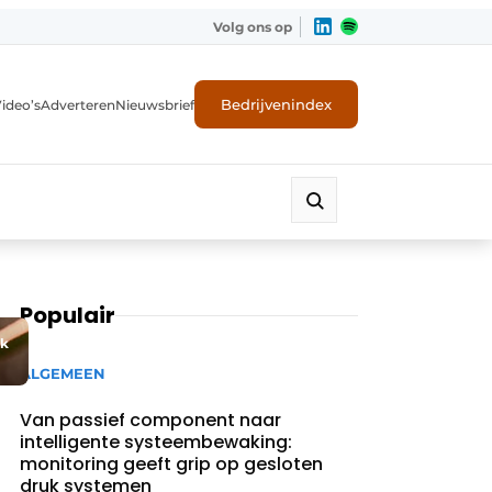
Volg ons op
Bedrijvenindex
ideo’s
Adverteren
Nieuwsbrief
Populair
jk
ALGEMEEN
Van passief component naar
intelligente systeembewaking:
monitoring geeft grip op gesloten
druk systemen