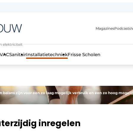
Magazines
Podcasts
V
 elektriciteit
VAC
Sanitair
Installatietechniek
Frisse Scholen
stallatietechniek, klimaatbeheersing en elektriciteit
balans zijn voor een zo laag mogelijk verbruik en een zo hoog mogeli
erzijdig inregelen