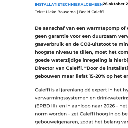
26 oktober 
INSTALLATIETECHNIEK
ALGEMEEN
Vacatures
Tekst Lieke Bousema | Beeld Caleffi
Video’s
De aanschaf van een warmtepomp of ee
geen garantie voor een duurzaam ver
gasverbruik en de CO2-uitstoot te mi
hoogste niveau te tillen, moet het co
goede waterzijdige inregeling is hier
Director van Caleffi. “Door de installa
gebouwen maar liefst 15-20% op het e
Caleffi is al jarenlang dé expert in het
verwarmingssystemen en drinkwaterinst
(EPBD III) en in aanloop naar 2026 – het
norm worden – zet Caleffi hoog in op be
gebouweigenaren, zodat het belang van