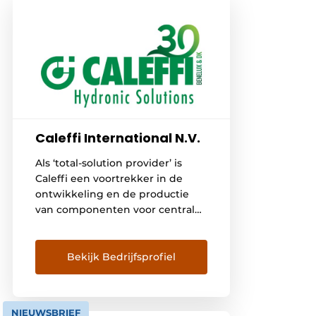
Caleffi International N.V.
Als ‘total-solution provider’ is
Caleffi een voortrekker in de
ontwikkeling en de productie
van componenten voor centrale
verwarming, watertechnologie
en hernieuwbare
energiesystemen. Caleffi streeft
Bekijk Bedrijfsprofiel
steeds naar efficiënte,
kwaliteitsvolle en optimaal
functionerende technische
NIEUWSBRIEF