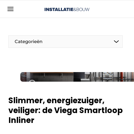
Aanmelden
Algemene voorwaarden
Bedrijven
Categorieën
Contact
Direct contact
Evenement aanmelden
Installatie & Bouw | Platform over
installatietechniek, klimaatbeheersing en
elektriciteit
Slimmer, energiezuiger,
Meest gelezen
veiliger: de Viega Smartloop
Nieuwsbrief
Inliner
Podcasts
Privacy / Cookie statement