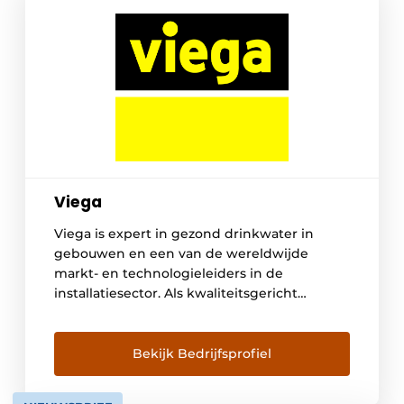
Viega
Viega is expert in gezond drinkwater in
gebouwen en een van de wereldwijde
markt- en technologieleiders in de
installatiesector. Als kwaliteitsgericht
familiebedrijf met internationaal meer dan
5.000 werknemers, heeft het bedrijf meer
dan 125 jaar ervaring in gebouwentechniek.
Bekijk Bedrijfsprofiel
Drinkwaterhygiëne, energie-efficiëntie,
comfort en veiligheid in gebouwen behoren