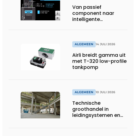
Van passief
component naar
intelligente
systeembewaking:
monitoring geeft grip
op gesloten druk
systemen
ALGEMEEN
14 JULI 2026
Airli breidt gamma uit
met T-320 low-profile
tankpomp
ALGEMEEN
10 JULI 2026
Technische
groothandel in
leidingsystemen en
componenten