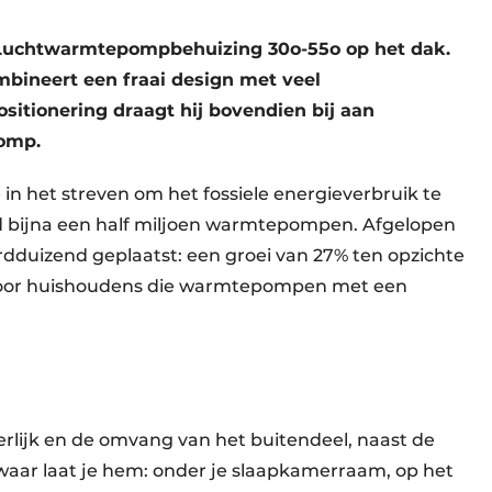
o Luchtwarmtepompbehuizing 30o-55o op het dak.
bineert een fraai design met veel
itionering draagt hij bovendien bij aan
omp.
n het streven om het fossiele energieverbruik te
d bijna een half miljoen warmtepompen. Afgelopen
rdduizend geplaatst: een groei van 27% ten opzichte
t door huishoudens die warmtepompen met een
erlijk en de omvang van het buitendeel, naast de
 waar laat je hem: onder je slaapkamerraam, op het