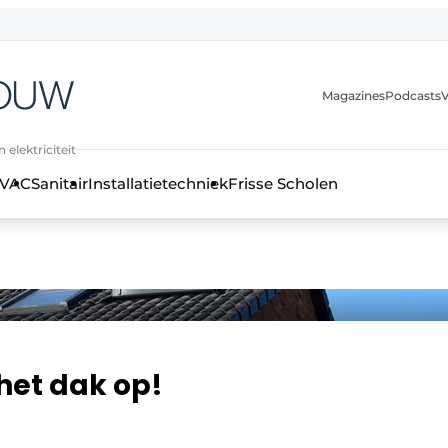
Magazines
Podcasts
V
 elektriciteit
VAC
Sanitair
Installatietechniek
Frisse Scholen
stallatietechniek, klimaatbeheersing en elektriciteit
et dak op!