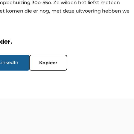
behuizing 30o-55o. Ze wilden het liefst meteen
weet komen die er nog, met deze uitvoering hebben we
rder.
LinkedIn
Kopieer