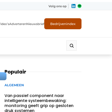
Volg ons op
Bedrijvenindex
ideo’s
Adverteren
Nieuwsbrief
Populair
ALGEMEEN
Van passief component naar
intelligente systeembewaking:
monitoring geeft grip op gesloten
druk systemen