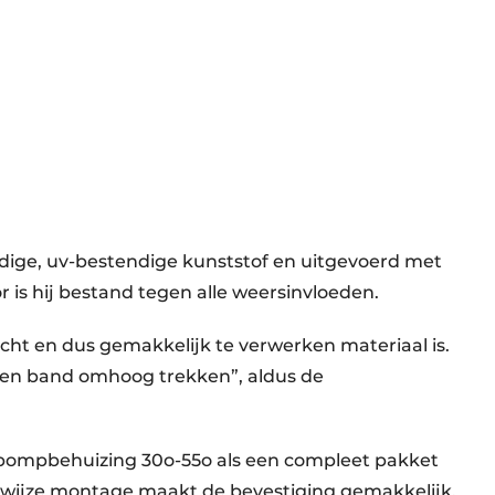
ige, uv-bestendige kunststof en uitgevoerd met
 is hij bestand tegen alle weersinvloeden.
 licht en dus gemakkelijk te verwerken materiaal is.
 een band omhoog trekken”, aldus de
pompbehuizing 30o-55o als een compleet pakket
ewijze montage maakt de bevestiging gemakkelijk.