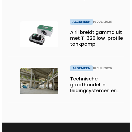
systeembewaking:
monitoring geeft grip
op gesloten druk
systemen
ALGEMEEN
14 JULI 2026
Airli breidt gamma uit
met T-320 low-profile
tankpomp
ALGEMEEN
10 JULI 2026
Technische
groothandel in
leidingsystemen en
componenten