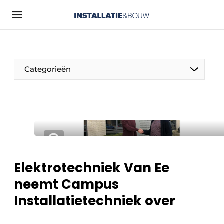
Aanmelden
Algemene voorwaarden
Bedrijven
Categorieën
Contact
Direct contact
Evenement aanmelden
Installatie & Bouw | Platform over
installatietechniek, klimaatbeheersing en
elektriciteit
Elektrotechniek Van Ee
Meest gelezen
neemt Campus
Nieuwsbrief
Installatietechniek over
Podcasts
Privacy / Cookie statement