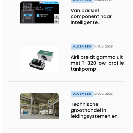
Van passief
component naar
intelligente
systeembewaking:
monitoring geeft grip
op gesloten druk
systemen
ALGEMEEN
14 JULI 2026
Airli breidt gamma uit
met T-320 low-profile
tankpomp
ALGEMEEN
10 JULI 2026
Technische
groothandel in
leidingsystemen en
componenten