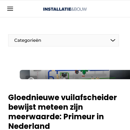
Aanmelden
Algemene voorwaarden
Bedrijven
Categorieën
Contact
Direct contact
Evenement aanmelden
Installatie & Bouw | Platform over
installatietechniek, klimaatbeheersing en
elektriciteit
Gloednieuwe vuilafscheider
Meest gelezen
bewijst meteen zijn
Nieuwsbrief
meerwaarde: Primeur in
Podcasts
Nederland
Privacy / Cookie statement