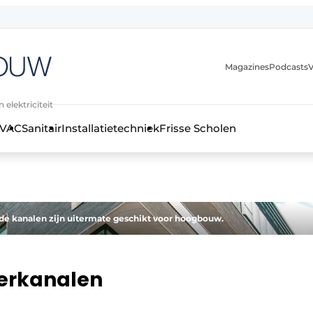
Magazines
Podcasts
V
 elektriciteit
VAC
Sanitair
Installatietechniek
Frisse Scholen
stallatietechniek, klimaatbeheersing en elektriciteit
de kanalen zijn uitermate geschikt voor hoogbouw.
oerkanalen