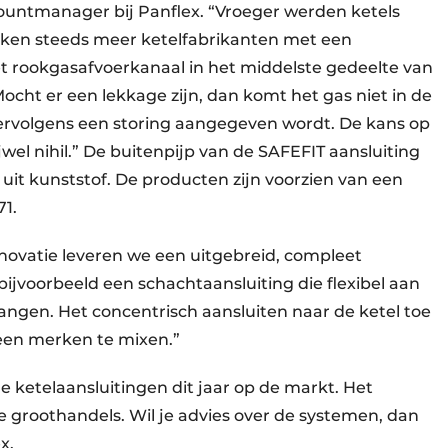
accountmanager bij Panflex. “Vroeger werden ketels
rken steeds meer ketelfabrikanten met een
het rookgasafvoerkanaal in het middelste gedeelte van
cht er een lekkage zijn, dan komt het gas niet in de
vervolgens een storing aangegeven wordt. De kans op
wel nihil.” De buitenpijp van de SAFEFIT aansluiting
uit kunststof. De producten zijn voorzien van een
1.
novatie leveren we een uitgebreid, compleet
ijvoorbeeld een schachtaansluiting die flexibel aan
langen. Het concentrisch aansluiten naar de ketel toe
 geen merken te mixen.”
 ketelaansluitingen dit jaar op de markt. Het
se groothandels. Wil je advies over de systemen, dan
ex.