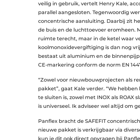
veilig in gebruik, vertelt Henry Kale, 
parallel aangesloten. Tegenwoordig we
concentrische aansluiting. Daarbij zit 
de buis en de luchttoevoer eromheen. Mo
ruimte terecht, maar in de ketel waar 
koolmonoxidevergiftiging is dan nog vrij
bestaat uit aluminium en de binnenpijp 
CE-markering conform de norm EN 1447
“Zowel voor nieuwbouwprojecten als re
pakket”, gaat Kale verder. “We hebben b
te sluiten is, zowel met INOX als ROAX s
is universeel. Ik adviseer wel altijd om
Panflex bracht de SAFEFIT concentrische
nieuwe pakket is verkrijgbaar via diver
kun je dit ook direct opvragen bij Panfl