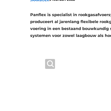
JAARBOEK
Vacatures
Video’s
Panflex is specialist in rookgasafvoer
produceert al jarenlang flexibele roo
voering in een bestaand bouwkundig s
systemen voor zowel laagbouw als ho