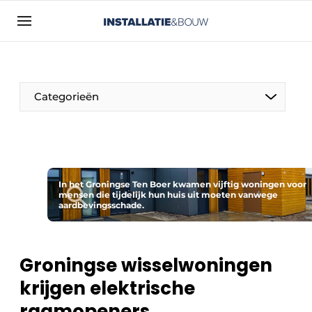
Aanmelden
Algemene voorwaarden
Bedrijven
Categorieën
Contact
Direct contact
Evenement aanmelden
Installatie & Bouw | Platform over
In het Groningse Ten Boer kwamen vijftig woningen voor
mensen die tijdelijk hun huis uit moeten vanwege
installatietechniek, klimaatbeheersing en
aardbevingsschade.
elektriciteit
Meest gelezen
Groningse wisselwoningen
Nieuwsbrief
krijgen elektrische
Podcasts
raamopeners
Privacy / Cookie statement