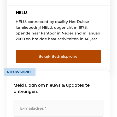
HELU
HELU, connected by quality Het Duitse
familiebedrijf HELU, opgericht in 1978,
opende haar kantoor in Nederland in januari
2000 en breidde haar activiteiten in 40 jaar
uit naar 36 landen over de hele wereld. Na
de overname van KABELMAT en ROBOTEC
SYSTEMS werd HELU één van de
Bekijk Bedrijfsprofiel
belangrijkste producenten op kabelgebied,
met productiefaciliteiten in Duitsland […]
NIEUWSBRIEF
Meld u aan om nieuws & updates te
ontvangen.