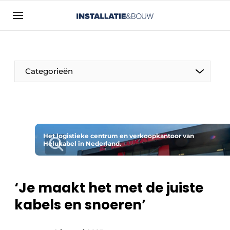
Aanmelden
Algemene voorwaarden
Bedrijven
Categorieën
Contact
Direct contact
Evenement aanmelden
Installatie & Bouw | Platform over
Het logistieke centrum en verkoopkantoor van
Helukabel in Nederland.
installatietechniek, klimaatbeheersing en
elektriciteit
Meest gelezen
‘Je maakt het met de juiste
Nieuwsbrief
kabels en snoeren’
Podcasts
Privacy / Cookie statement