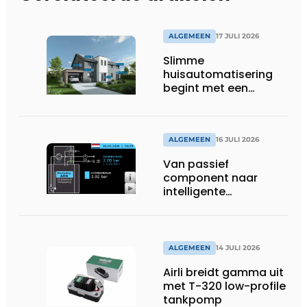
ALGEMEEN
17 JULI 2026
Slimme
huisautomatisering
begint met een
toekomstbestendig
systeem
ALGEMEEN
16 JULI 2026
Van passief
component naar
intelligente
systeembewaking:
monitoring geeft grip
op gesloten druk
systemen
ALGEMEEN
14 JULI 2026
Airli breidt gamma uit
met T-320 low-profile
tankpomp