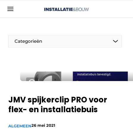
Aanmelden
Algemene voorwaarden
Bedrijven
Categorieën
Contact
Direct contact
Evenement aanmelden
Installatie & Bouw | Platform over
installatietechniek, klimaatbeheersing en
elektriciteit
JMV spijkerclip PRO voor
Meest gelezen
flex- en installatiebuis
Nieuwsbrief
Podcasts
26 mei 2021
ALGEMEEN
Privacy / Cookie statement