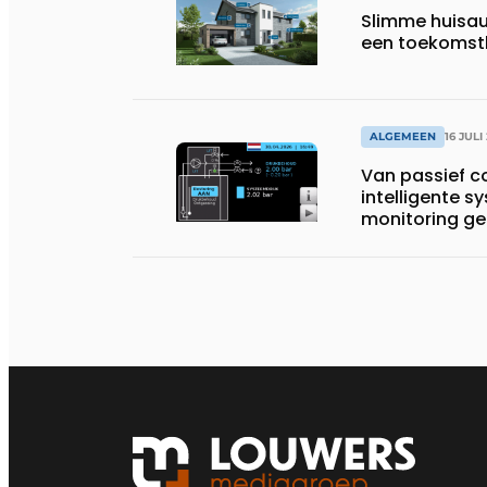
Slimme huisau
een toekomst
ALGEMEEN
16 JULI
Van passief 
intelligente 
monitoring ge
systemen