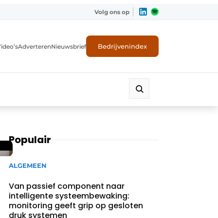
Volg ons op
Bedrijvenindex
ideo’s
Adverteren
Nieuwsbrief
Populair
ALGEMEEN
Van passief component naar
intelligente systeembewaking:
monitoring geeft grip op gesloten
druk systemen