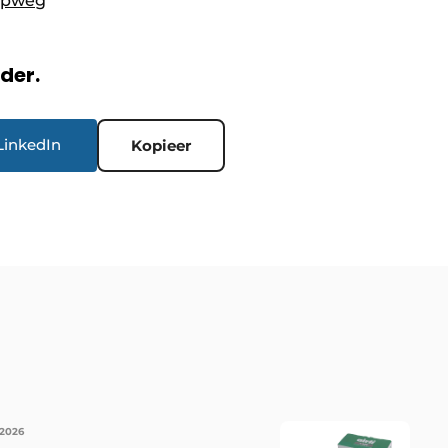
opweg
rder.
LinkedIn
Kopieer
 2026