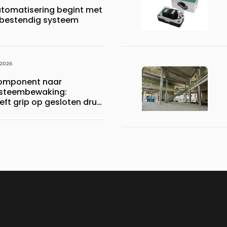
tomatisering begint met
bestendig systeem
 2026
component naar
systeembewaking:
eft grip op gesloten druk