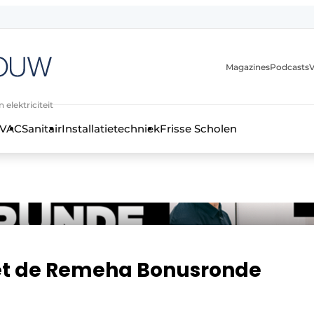
Magazines
Podcasts
V
 elektriciteit
VAC
Sanitair
Installatietechniek
Frisse Scholen
stallatietechniek, klimaatbeheersing en elektriciteit
met de Remeha Bonusronde