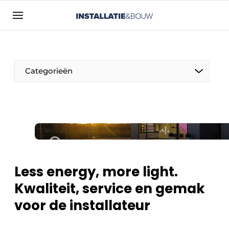
Aanmelden
Algemene voorwaarden
Bedrijven
Categorieën
Contact
Direct contact
Evenement aanmelden
Installatie & Bouw | Platform over
installatietechniek, klimaatbeheersing en
elektriciteit
Less energy, more light.
Meest gelezen
Kwaliteit, service en gemak
Nieuwsbrief
voor de installateur
Podcasts
Privacy / Cookie statement