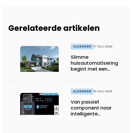
Gerelateerde artikelen
ALGEMEEN
17 JULI 2026
Slimme
huisautomatisering
begint met een
toekomstbestendig
systeem
ALGEMEEN
16 JULI 2026
Van passief
component naar
intelligente
systeembewaking:
monitoring geeft grip
op gesloten druk