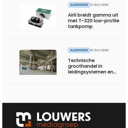
systemen
ALGEMEEN
14 JULI 2026
Airli breidt gamma uit
met T-320 low-profile
tankpomp
ALGEMEEN
10 JULI 2026
Technische
groothandel in
leidingsystemen en
componenten