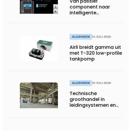
Van passief
component naar
intelligente
systeembewaking:
monitoring geeft grip
op gesloten druk
systemen
ALGEMEEN
14 JULI 2026
Airli breidt gamma uit
met T-320 low-profile
tankpomp
ALGEMEEN
10 JULI 2026
Technische
groothandel in
leidingsystemen en
componenten