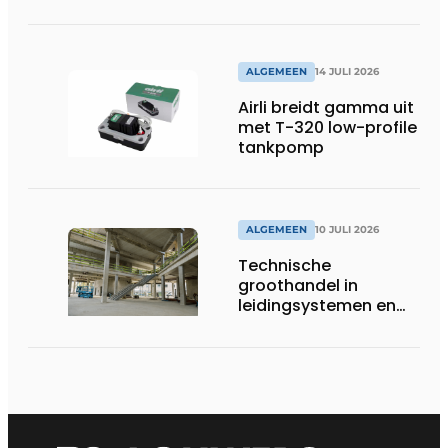
systeembewaking:
monitoring geeft grip
op gesloten druk
systemen
ALGEMEEN
14 JULI 2026
Airli breidt gamma uit
met T-320 low-profile
tankpomp
ALGEMEEN
10 JULI 2026
Technische
groothandel in
leidingsystemen en
componenten