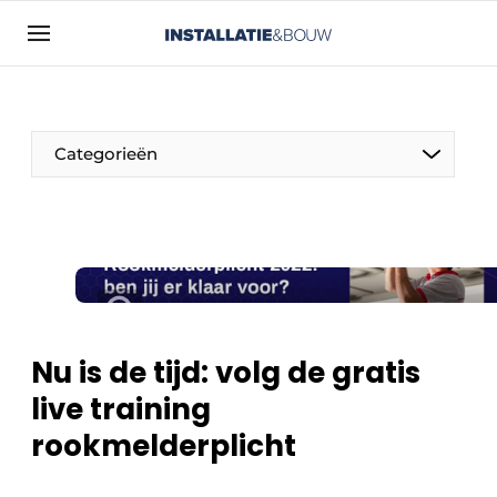
Aanmelden
Algemene voorwaarden
Bedrijven
Categorieën
Contact
Direct contact
Evenement aanmelden
Installatie & Bouw | Platform over
installatietechniek, klimaatbeheersing en
elektriciteit
Nu is de tijd: volg de gratis
Meest gelezen
live training
Nieuwsbrief
rookmelderplicht
Podcasts
Privacy / Cookie statement