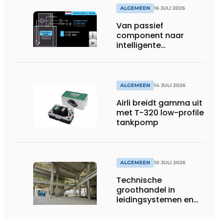
ALGEMEEN
16 JULI 2026
Van passief
component naar
intelligente
systeembewaking:
monitoring geeft grip
op gesloten druk
systemen
ALGEMEEN
14 JULI 2026
Airli breidt gamma uit
met T-320 low-profile
tankpomp
ALGEMEEN
10 JULI 2026
Technische
groothandel in
leidingsystemen en
componenten