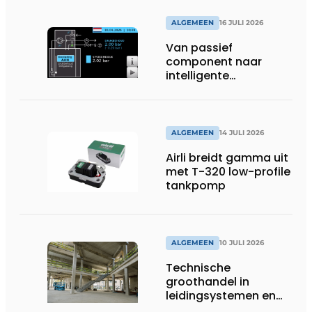
ALGEMEEN
16 JULI 2026
Van passief
component naar
intelligente
systeembewaking:
monitoring geeft grip
op gesloten druk
systemen
ALGEMEEN
14 JULI 2026
Airli breidt gamma uit
met T-320 low-profile
tankpomp
ALGEMEEN
10 JULI 2026
Technische
groothandel in
leidingsystemen en
componenten