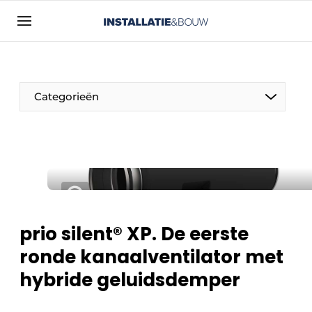
Aanmelden
Algemene voorwaarden
Bedrijven
Categorieën
Contact
Direct contact
Evenement aanmelden
Installatie & Bouw | Platform over
installatietechniek, klimaatbeheersing en
elektriciteit
prio silent® XP. De eerste
Meest gelezen
ronde kanaalventilator met
Nieuwsbrief
hybride geluidsdemper
Podcasts
Privacy / Cookie statement