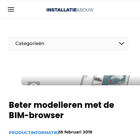
Aanmelden
Algemene voorwaarden
Bedrijven
Categorieën
Contact
Direct contact
Evenement aanmelden
Installatie & Bouw | Platform over
installatietechniek, klimaatbeheersing en
elektriciteit
Beter modelleren met de
Meest gelezen
BIM-browser
Nieuwsbrief
Podcasts
28 februari 2019
PRODUCTINFORMATIE
Privacy / Cookie statement